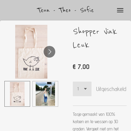
Ga
Teun - Theo - Sofie
direct
naar
de
Shopper Vink
hoofdinhoud
Leuk
€ 7,00
Uitgeschakeld
Tasje gemaakt van 100%
katoen en te wassen op 30
graden. Vergeet niet om het