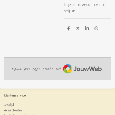
tasje na het wassen even te
strijken.
D
D
S
D
e
e
h
e
l
e
a
l
e
l
r
e
n
e
n
JouwWeb
Maak jouw eigen website met
Klantenservice
Levertijd
Verzendkosten